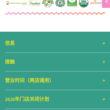
信息
搜索
接触
联系信息
产品评论
ecostems
(Corktown)
常见问题 (FAQ)
营业时间（两店通用）
King Street East 364号
运输政策
多伦多，安大略省 M5A 1K9
周一 上午10点至下午6点（美国东部时间）
退款政策
Google 地图
2026年门店关闭计划
周二 上午10点至下午6点
服务条款
停车地图
周三 上午10点至下午6点