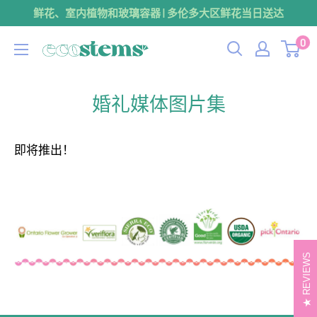
跳
鲜花、室内植物和玻璃容器 | 多伦多大区鲜花当日送达
到
0
ecostems
内
容
婚礼媒体图片集
即将推出！
REVIEWS