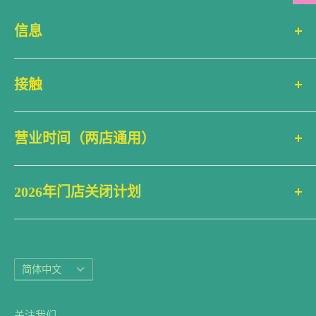
信息
搜索
接触
联系信息
产品评论
ecostems
(Corktown)
常见问题 (FAQ)
营业时间（两店通用）
King Street East 364号
运输政策
多伦多，安大略省 M5A 1K9
周一 上午10点至下午6点（美国东部时间）
退款政策
Google 地图
2026年门店关闭计划
周二 上午10点至下午6点
服务条款
停车地图
周三 上午10点至下午6点
2月16日~家庭日
☏ 1 (416) 214-6479
隐私政策
周四 上午10点至下午6点
4月3日~耶稣受难日
✉ 电子邮件 info@ecostems.ca
网站地图
周五 上午10点至下午6点
5月18日~维多利亚日
语
简体中文
周六 上午10点至下午6点
7月1日~加拿大日
ecostems
(Kensington Market)
言
周日 上午10点至下午6点（无配送服务）
8月3日~市政假日
Baldwin St 160号
关注我们