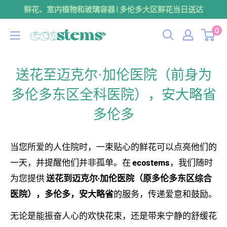
跳
鲜花、室内植物和玻璃容器 | 多伦多大区鲜花当日送达
到
0
ecostems
内
容
送花至迈克尔·加伦医院（前身为
多伦多东区全科医院），安大略省
多伦多
当您所爱的人住院时，一束贴心的鲜花可以点亮他们的
一天，并提醒他们并非孤单。在
ecostems
，我们随时
为您提供
送花到迈克尔·加伦医院（原多伦多东区综合
医院），多伦多，安大略省
的服务，传递爱意和鼓励。
无论是能振奋人心的欢快花束，还是带来宁静的舒缓花