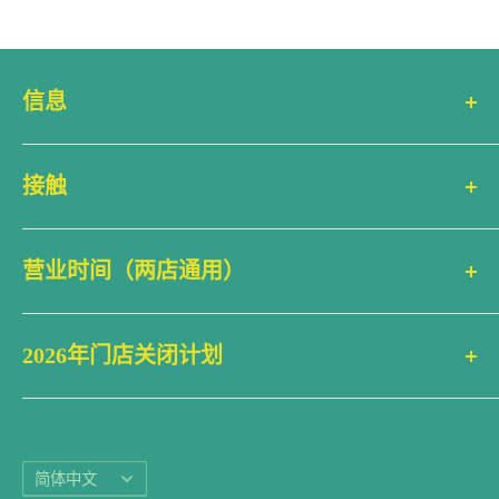
信息
搜索
接触
联系信息
产品评论
ecostems
(Corktown)
常见问题 (FAQ)
营业时间（两店通用）
King Street East 364号
运输政策
多伦多，安大略省 M5A 1K9
周一 上午10点至下午6点（美国东部时间）
退款政策
Google 地图
2026年门店关闭计划
周二 上午10点至下午6点
服务条款
停车地图
周三 上午10点至下午6点
2月16日~家庭日
☏ 1 (416) 214-6479
隐私政策
周四 上午10点至下午6点
4月3日~耶稣受难日
✉ 电子邮件 info@ecostems.ca
网站地图
周五 上午10点至下午6点
5月18日~维多利亚日
语
简体中文
周六 上午10点至下午6点