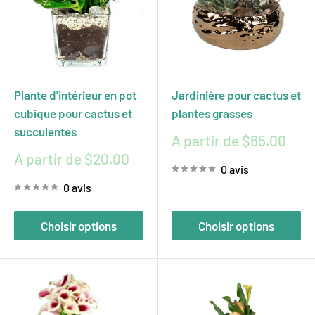
Plante d'intérieur en pot
Jardinière pour cactus et
cubique pour cactus et
plantes grasses
succulentes
Prix
A partir de $65.00
réduit
Prix
A partir de $20.00
0 avis
réduit
0 avis
Choisir options
Choisir options