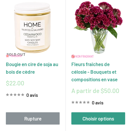
SOLD OUT
Bougie en cire de soja au
Fleurs fraîches de
bois de cèdre
célosie - Bouquets et
compositions en vase
Prix
$22.00
réduit
Prix
A partir de $50.00
0 avis
réduit
0 avis
Rupture
Choisir options