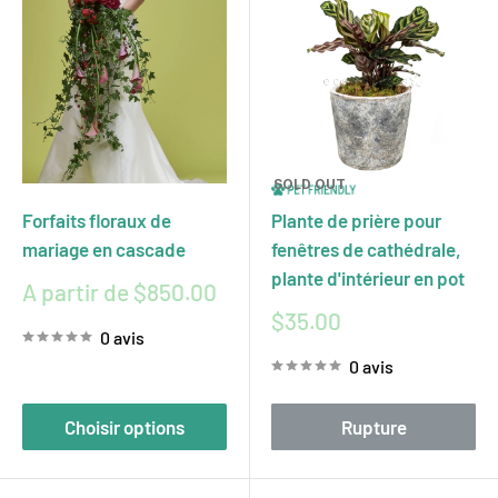
SOLD OUT
Forfaits floraux de
Plante de prière pour
mariage en cascade
fenêtres de cathédrale,
plante d'intérieur en pot
Prix
A partir de $850.00
réduit
Prix
$35.00
0 avis
réduit
0 avis
Choisir options
Rupture