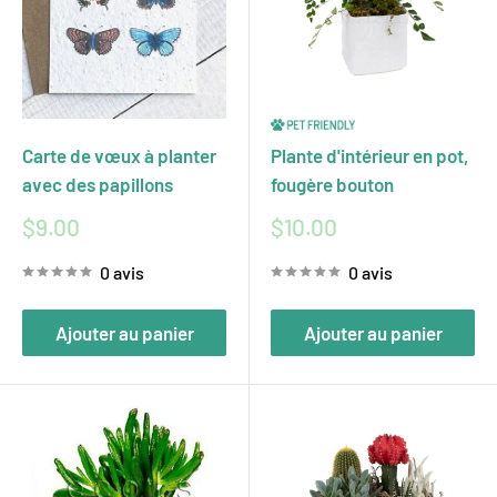
Carte de vœux à planter
Plante d'intérieur en pot,
avec des papillons
fougère bouton
Prix
Prix
$9.00
$10.00
réduit
réduit
0 avis
0 avis
Ajouter au panier
Ajouter au panier