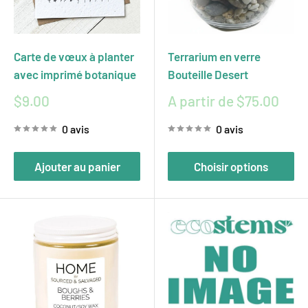
Carte de vœux à planter
Terrarium en verre
avec imprimé botanique
Bouteille Desert
Prix
Prix
$9.00
A partir de $75.00
réduit
réduit
0 avis
0 avis
Ajouter au panier
Choisir options