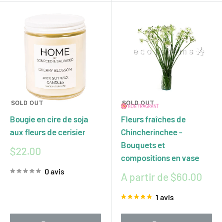
SOLD OUT
SOLD OUT
Bougie en cire de soja
Fleurs fraîches de
aux fleurs de cerisier
Chincherinchee -
Bouquets et
Prix
$22.00
compositions en vase
réduit
0 avis
Prix
A partir de $60.00
réduit
1 avis