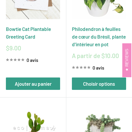
Bowtie Cat Plantable
Philodendron à feuilles
Greeting Card
de cœur du Brésil, plante
d'intérieur en pot
Prix
$9.00
REVIEWS
réduit
Prix
A partir de $10.00
0 avis
réduit
0 avis
Ajouter au panier
Choisir options