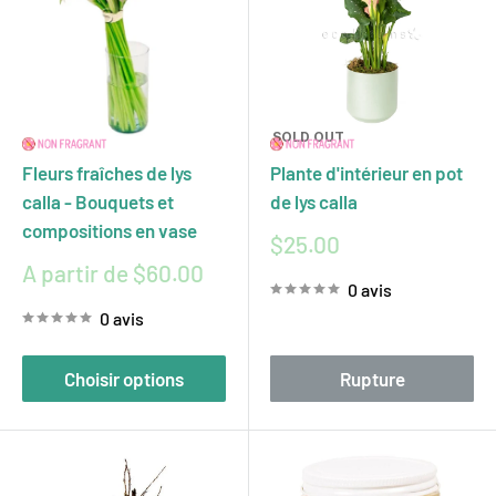
SOLD OUT
Fleurs fraîches de lys
Plante d'intérieur en pot
calla - Bouquets et
de lys calla
compositions en vase
Prix
$25.00
réduit
Prix
A partir de $60.00
0 avis
réduit
0 avis
Choisir options
Rupture