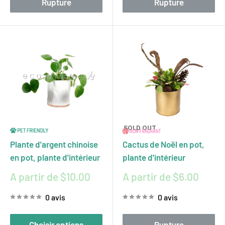
Rupture
Rupture
SOLD OUT
Plante d'argent chinoise
Cactus de Noël en pot,
en pot, plante d'intérieur
plante d'intérieur
Prix
Prix
A partir de $10.00
A partir de $6.00
réduit
réduit
0 avis
0 avis
Choisir options
Rupture