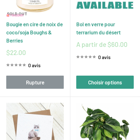
SOLD OUT
Bougie en cire de noix de
Bol en verre pour
coco/soja Boughs &
terrarium du désert
Berries
Prix
A partir de $60.00
réduit
Prix
$22.00
0 avis
réduit
0 avis
Rupture
Choisir options