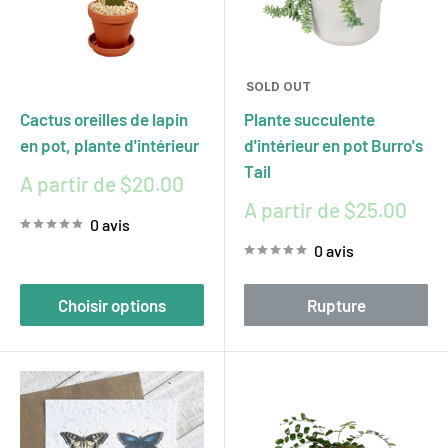
SOLD OUT
Cactus oreilles de lapin
Plante succulente
en pot, plante d'intérieur
d'intérieur en pot Burro's
Tail
Prix
A partir de $20.00
réduit
Prix
A partir de $25.00
0 avis
réduit
0 avis
Choisir options
Rupture