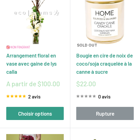
SOLD OUT
Arrangement floral en
Bougie en cire de noix de
vase avec gaine de lys
coco/soja craquelée à la
calla
canne à sucre
Prix
Prix
A partir de $100.00
$22.00
réduit
réduit
2 avis
0 avis
Choisir options
Rupture