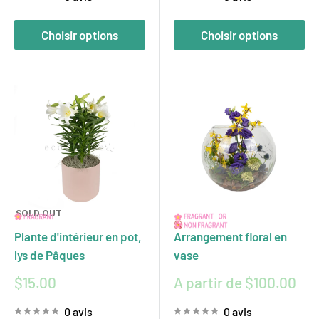
Choisir options
Choisir options
SOLD OUT
Plante d'intérieur en pot,
Arrangement floral en
lys de Pâques
vase
Prix
Prix
$15.00
A partir de $100.00
réduit
réduit
0 avis
0 avis