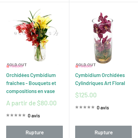
SOLD OUT
SOLD OUT
Orchidées Cymbidium
Cymbidium Orchidées
fraîches - Bouquets et
Cylindriques Art Floral
compositions en vase
Prix
$125.00
réduit
Prix
A partir de $80.00
0 avis
réduit
0 avis
Rupture
Rupture