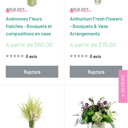
SOLD OUT
SOLD OUT
Anémones Fleurs
Anthurium Fresh Flowers
fraîches - Bouquets et
- Bouquets & Vase
compositions en vase
Arrangements
Prix
Prix
A partir de $60.00
A partir de $75.00
réduit
réduit
0 avis
0 avis
Rupture
Rupture
REVIEWS