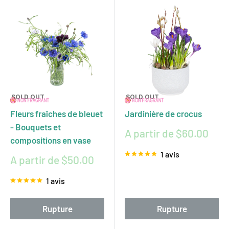
SOLD OUT
SOLD OUT
Fleurs fraîches de bleuet
Jardinière de crocus
- Bouquets et
Prix
A partir de $60.00
compositions en vase
réduit
1 avis
Prix
A partir de $50.00
réduit
1 avis
Rupture
Rupture