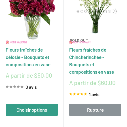
SOLD OUT
Fleurs fraîches de
Fleurs fraîches de
célosie - Bouquets et
Chincherinchee -
compositions en vase
Bouquets et
compositions en vase
Prix
A partir de $50.00
réduit
Prix
A partir de $60.00
0 avis
réduit
1 avis
Choisir options
Rupture