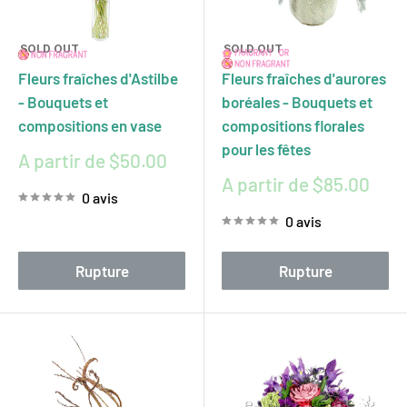
SOLD OUT
SOLD OUT
Fleurs fraîches d'Astilbe
Fleurs fraîches d'aurores
- Bouquets et
boréales - Bouquets et
compositions en vase
compositions florales
pour les fêtes
Prix
A partir de $50.00
réduit
Prix
A partir de $85.00
0 avis
réduit
0 avis
Rupture
Rupture