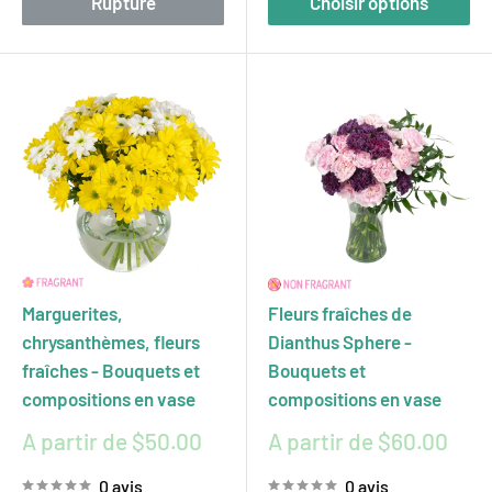
Rupture
Choisir options
Marguerites,
Fleurs fraîches de
chrysanthèmes, fleurs
Dianthus Sphere -
fraîches - Bouquets et
Bouquets et
compositions en vase
compositions en vase
Prix
Prix
A partir de $50.00
A partir de $60.00
réduit
réduit
0 avis
0 avis