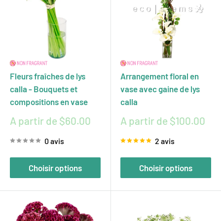
Fleurs fraîches de lys
Arrangement floral en
calla - Bouquets et
vase avec gaine de lys
compositions en vase
calla
Prix
Prix
A partir de $60.00
A partir de $100.00
réduit
réduit
0 avis
2 avis
Choisir options
Choisir options