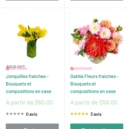
SOLD OUT
Jonquilles fraîches -
Dahlia Fleurs fraîches -
Bouquets et
Bouquets et
compositions en vase
compositions en vase
Prix
Prix
A partir de $60.00
A partir de $50.00
réduit
réduit
0 avis
3 avis