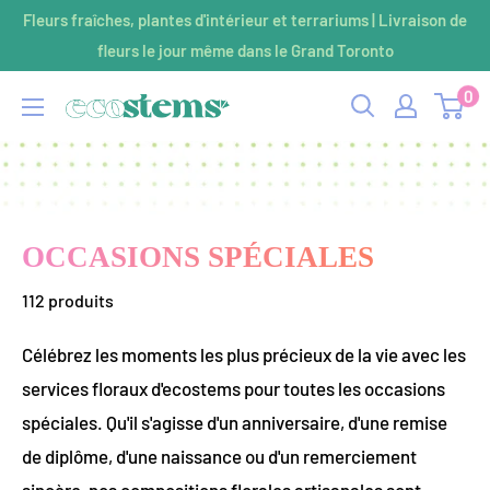
Passer
Fleurs fraîches, plantes d'intérieur et terrariums | Livraison de
au
fleurs le jour même dans le Grand Toronto
contenu
0
ecostems
OCCASIONS SPÉCIALES
112 produits
Célébrez les moments les plus précieux de la vie avec les
services floraux d'ecostems pour toutes les occasions
spéciales. Qu'il s'agisse d'un anniversaire, d'une remise
de diplôme, d'une naissance ou d'un remerciement