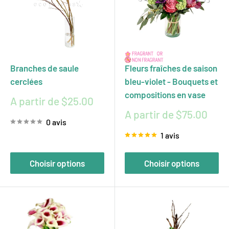
Branches de saule
Fleurs fraîches de saison
cerclées
bleu-violet - Bouquets et
compositions en vase
Prix
A partir de $25.00
réduit
Prix
A partir de $75.00
0 avis
réduit
1 avis
Choisir options
Choisir options