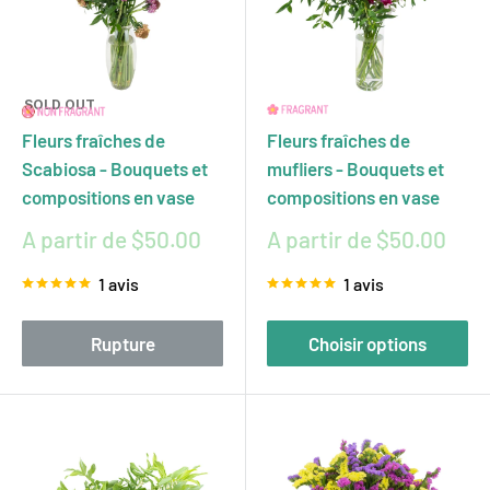
SOLD OUT
Fleurs fraîches de
Fleurs fraîches de
Scabiosa - Bouquets et
mufliers - Bouquets et
compositions en vase
compositions en vase
Prix
Prix
A partir de $50.00
A partir de $50.00
réduit
réduit
1 avis
1 avis
Rupture
Choisir options