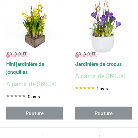
SOLD OUT
SOLD OUT
Mini jardinière de
Jardinière de crocus
jonquilles
Prix
A partir de $60.00
réduit
Prix
A partir de $60.00
1 avis
réduit
0 avis
Rupture
Rupture