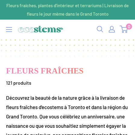
Passer
Fleurs fraîches, plantes d'intérieur et terrariums | Livraison de
au
fleurs le jour même dans le Grand Toronto
contenu
0
ecostems
FLEURS FRAÎCHES
121 produits
Découvrez la beauté de la nature grâce à la livraison de
fleurs fraîches d'ecostems à Toronto et dans la région du
Grand Toronto. Que vous célébriez un anniversaire, une
naissance ou que vous souhaitiez simplement égayer la