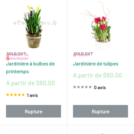
SOLD OUT
SOLD OUT
Jardinière à bulbes de
Jardinière de tulipes
printemps
Prix
A partir de $60.00
réduit
Prix
A partir de $60.00
0 avis
réduit
1 avis
Rupture
Rupture