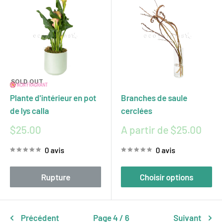
SOLD OUT
Plante d'intérieur en pot
Branches de saule
de lys calla
cerclées
Prix
Prix
$25.00
A partir de $25.00
réduit
réduit
0 avis
0 avis
Rupture
Choisir options
Précédent
Page 4 / 6
Suivant