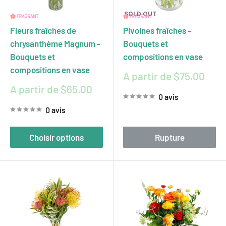
SOLD OUT
Fleurs fraîches de
Pivoines fraîches -
chrysanthème Magnum -
Bouquets et
Bouquets et
compositions en vase
compositions en vase
Prix
A partir de $75.00
réduit
Prix
A partir de $65.00
0 avis
réduit
0 avis
Choisir options
Rupture