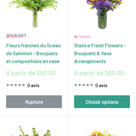
SOLD OUT
Fleurs fraîches du Sceau
Statice Fresh Flowers -
de Salomon - Bouquets
Bouquets & Vase
et compositions en vase
Arrangements
Prix
Prix
A partir de $50.00
A partir de $60.00
réduit
réduit
0 avis
0 avis
Rupture
Choisir options