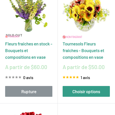
SOLD OUT
Fleurs fraîches en stock -
Tournesols Fleurs
Bouquets et
fraîches - Bouquets et
compositions en vase
compositions en vase
Prix
Prix
A partir de $60.00
A partir de $50.00
réduit
réduit
0 avis
1 avis
Rupture
Choisir options