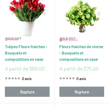
SOLD OUT
SOLD OUT
Tulipes Fleurs fraîches -
Fleurs fraîches de viorne
Bouquets et
- Bouquets et
compositions en vase
compositions en vase
Prix
Prix
A partir de $60.00
A partir de $75.00
réduit
réduit
0 avis
0 avis
Rupture
Rupture