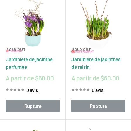
SOLD OUT
SOLD OUT
Jardinière de jacinthe
Jardinière de jacinthes
parfumée
de raisin
Prix
Prix
A partir de $60.00
A partir de $60.00
réduit
réduit
0 avis
0 avis
Rupture
Rupture