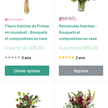
SOLD OUT
Fleurs fraîches de Protea
Renoncules fraîches -
en coussinet - Bouquets
Bouquets et
et compositions en vase
compositions en vase
Prix
Prix
A partir de $75.00
A partir de $65.00
réduit
réduit
0 avis
2 avis
Choisir options
Rupture