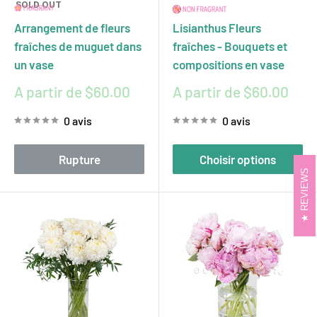
SOLD OUT
Arrangement de fleurs
Lisianthus Fleurs
fraîches de muguet dans
fraîches - Bouquets et
un vase
compositions en vase
Prix
Prix
A partir de $60.00
A partir de $60.00
réduit
réduit
0 avis
0 avis
Rupture
Choisir options
REVIEWS